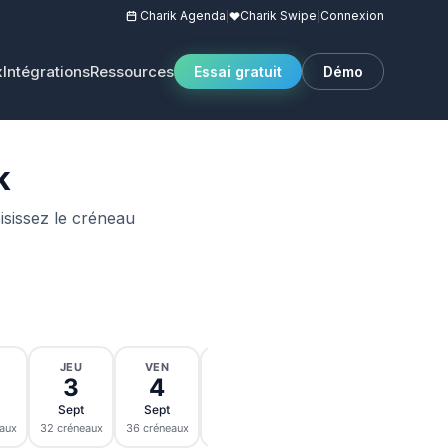
Charik Agenda
Charik Swipe
Connexion
|
|
x
Intégrations
Ressources
Essai gratuit
Démo
k
oisissez le créneau