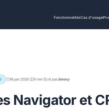
Fonctionnalités
Cas d'usage
Pri
18 juin 2026
·
9 min
·
Écrit par
Jimmy
G
es Navigator et C