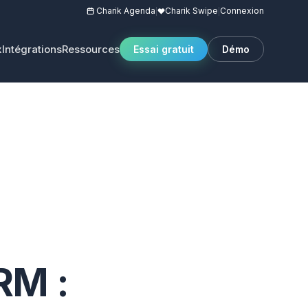
Charik Agenda
Charik Swipe
Connexion
|
|
x
Intégrations
Ressources
Essai gratuit
Démo
RM :