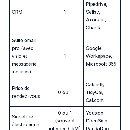
Pipedrive,
CRM
1
Sellsy,
Axonaut,
Charik
Suite email
pro (avec
Google
visio et
1
Workspace,
messagerie
Microsoft 365
incluses)
Calendly,
Prise de
0 ou 1
TidyCal,
rendez-vous
Cal.com
0 ou 1
Yousign,
Signature
(souvent
DocuSign,
électronique
intégrée CRM)
PandaDoc