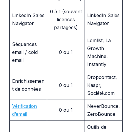
0 à 1 (souvent
LinkedIn Sales
LinkedIn Sales
licences
Navigator
Navigator
partagées)
Lemlist, La
Séquences
Growth
email / cold
0 ou 1
Machine,
email
Instantly
Dropcontact,
Enrichissemen
0 ou 1
Kaspr,
t de données
Société.com
Vérification
NeverBounce,
0 ou 1
d’email
ZeroBounce
Outils de