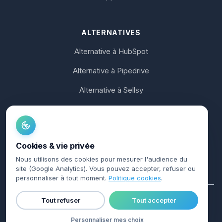
ALTERNATIVES
Alternative à HubSpot
Alternative à Pipedrive
Alternative à Sellsy
Alternative à Axonaut
Alternative à noCRM
Cookies & vie privée
Alternative à Koban
Nous utilisons des cookies pour mesurer l'audience du
site (Google Analytics). Vous pouvez accepter, refuser ou
personnaliser à tout moment.
Politique cookies
.
Tout refuser
Tout accepter
© 2026 Charik. Tous droits réservés.
Confidentialité
·
CGU
·
Cookies
·
Mentions légales
·
AI Info
Personnaliser mes choix