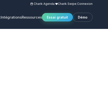
Charik Agenda
Charik Swipe
Connexion
|
|
x
Intégrations
Ressources
Essai gratuit
Démo