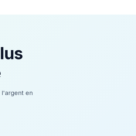
lus
e
l'argent en