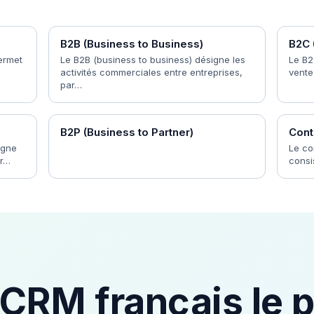
B2B (Business to Business)
B2C 
ermet
Le B2B (business to business) désigne les
Le B2
activités commerciales entre entreprises,
vente
par…
B2P (Business to Partner)
Cont
igne
Le co
ur…
consi
 CRM français le p