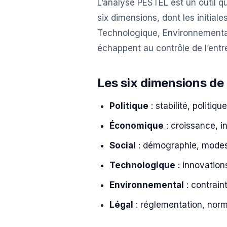
L’analyse PESTEL est un outil q
six dimensions, dont les initial
Technologique, Environnemental,
échappent au contrôle de l’entre
Les six dimensions d
Politique
: stabilité, politiq
Économique
: croissance, in
Social
: démographie, modes 
Technologique
: innovation
Environnemental
: contrain
Légal
: réglementation, norme