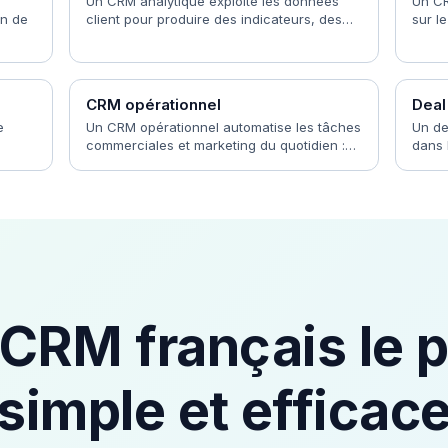
Un CRM analytique exploite les données
Un CR
on de
client pour produire des indicateurs, des…
sur l
CRM opérationnel
Deal
e
Un CRM opérationnel automatise les tâches
Un de
commerciales et marketing du quotidien :…
dans 
 CRM français le p
simple et efficac