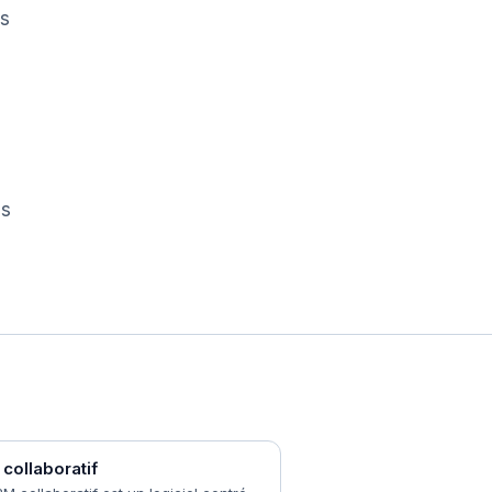
rs
as
PRM et CRM : deux logiques
Ce que gère un PRM
Pourquoi un outil dédié
collaboratif