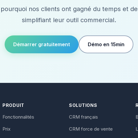
pourquoi nos clients ont gagné du temps et de 
simplifiant leur outil commercial.
Démarrer gratuitement
Démo en 15min
PRODUIT
SOLUTIONS
Fonctionnalités
CRM français
B
Prix
CRM force de vente