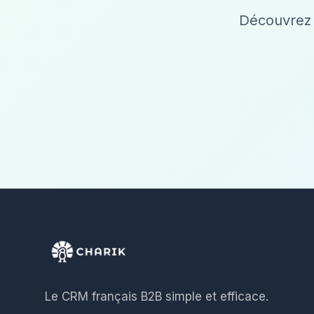
Découvrez 
Le CRM français B2B simple et efficace.