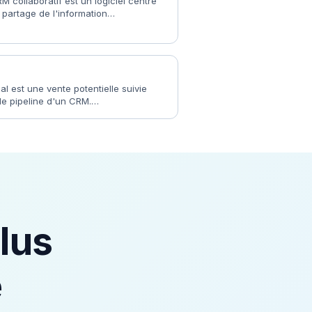
M collaboratif est un logiciel centré
e partage de l'information…
al est une vente potentielle suivie
le pipeline d'un CRM.…
lus
e