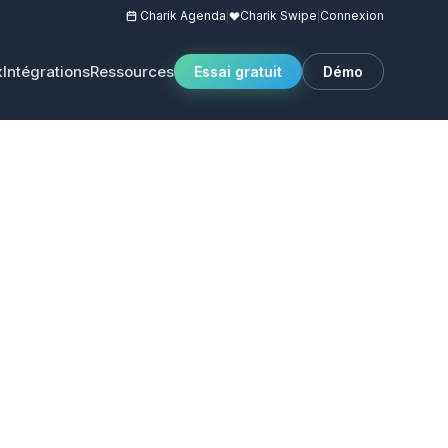
Charik Agenda
Charik Swipe
Connexion
|
|
x
Intégrations
Ressources
Essai gratuit
Démo