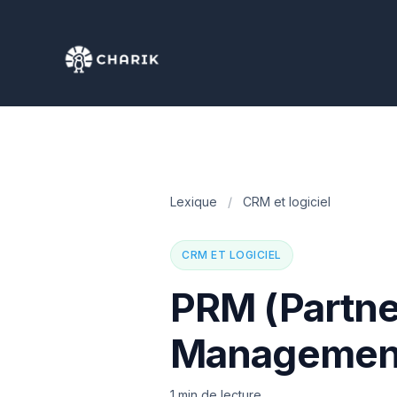
Lexique
/
CRM et logiciel
CRM ET LOGICIEL
PRM (Partne
Managemen
1 min de lecture