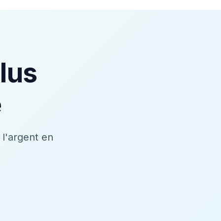
lus
e
l'argent en