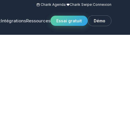
Charik Agenda
Charik Swipe
Connexion
|
|
x
Intégrations
Ressources
Essai gratuit
Démo