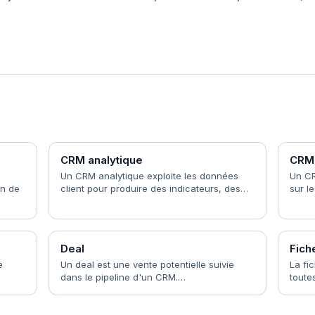
CRM analytique
CRM 
Un CRM analytique exploite les données
Un CR
on de
client pour produire des indicateurs, des…
sur l
Deal
Fich
e
Un deal est une vente potentielle suivie
La fi
dans le pipeline d'un CRM.…
toute