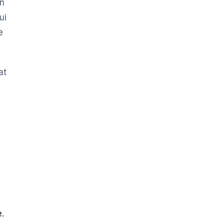
on
ui
e
at
.