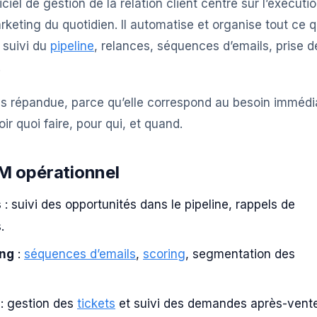
iel de gestion de la relation client centré sur l’exécuti
eting du quotidien. Il automatise et organise tout ce q
: suivi du
pipeline
, relances, séquences d’emails, prise d
.
us répandue, parce qu’elle correspond au besoin immédi
r quoi faire, pour qui, et quand.
M opérationnel
s
: suivi des opportunités dans le pipeline, rappels de
.
ing
:
séquences d’emails
,
scoring
, segmentation des
: gestion des
tickets
et suivi des demandes après-vente