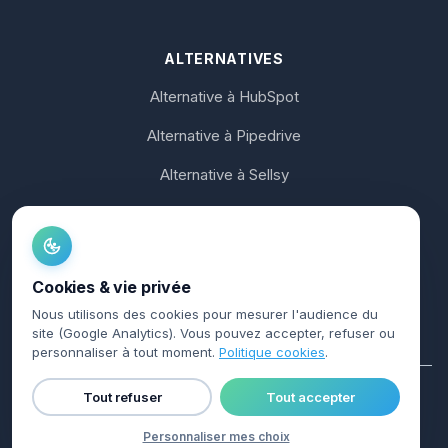
ALTERNATIVES
Alternative à HubSpot
Alternative à Pipedrive
Alternative à Sellsy
Alternative à Axonaut
Alternative à noCRM
Cookies & vie privée
Alternative à Koban
Nous utilisons des cookies pour mesurer l'audience du
site (Google Analytics). Vous pouvez accepter, refuser ou
personnaliser à tout moment.
Politique cookies
.
Tout refuser
Tout accepter
© 2026 Charik. Tous droits réservés.
Confidentialité
·
CGU
·
Cookies
·
Mentions légales
·
AI Info
Personnaliser mes choix